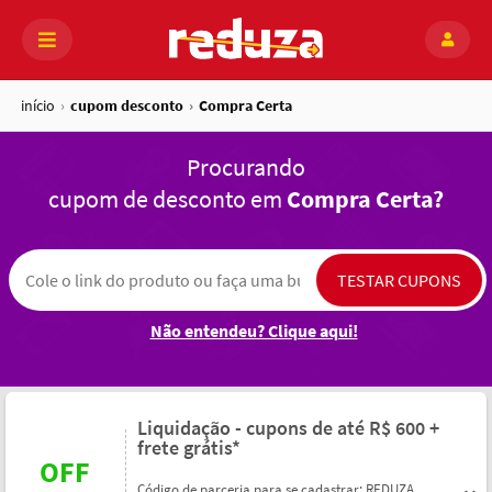
início
cupom desconto
Compra Certa
Procurando
cupom de desconto em
Compra Certa?
Não entendeu? Clique aqui!
Liquidação - cupons de até R$ 600 +
frete grátis*
OFF
Código de parceria para se cadastrar: REDUZA