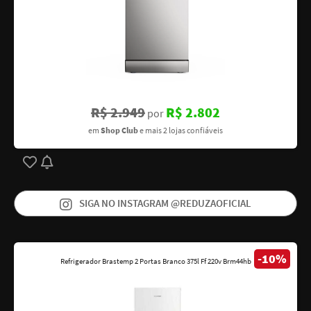
R$ 2.949
R$ 2.802
por
em
Shop Club
e mais 2 lojas confiáveis
SIGA NO INSTAGRAM @REDUZAOFICIAL
-10%
Refrigerador Brastemp 2 Portas Branco 375l Ff 220v Brm44hb