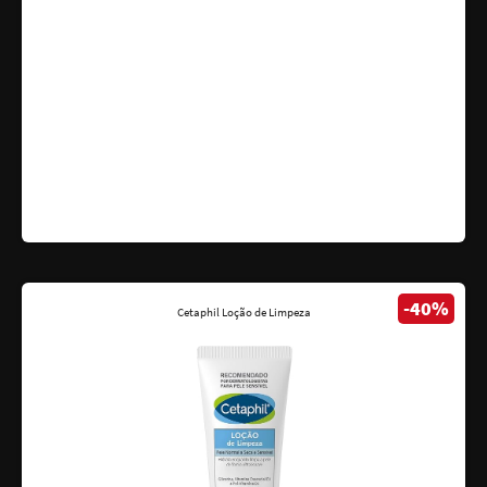
-40%
Cetaphil Loção de Limpeza