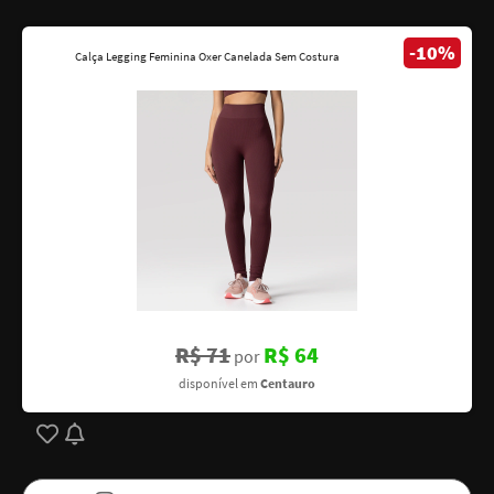
-10%
Calça Legging Feminina Oxer Canelada Sem Costura
R$ 71
R$ 64
por
disponível em
Centauro