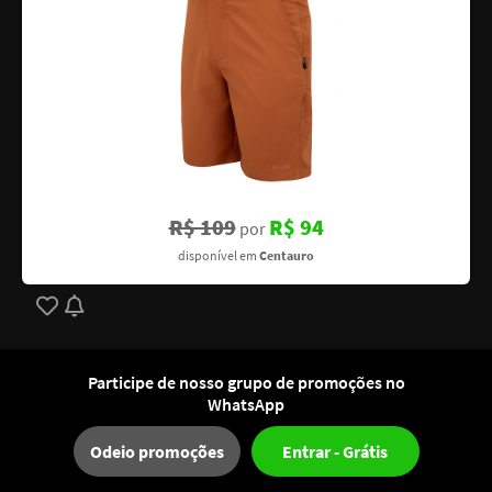
R$ 109
R$ 94
por
disponível em
Centauro
Participe de nosso grupo de promoções no
-18%
Aspirador para Carro 12V, Potência 70W
WhatsApp
12
Odeio promoções
Entrar - Grátis
PROMOÇÕES
PROMOÇÕES
OFERTAS
DO DIA
WHATSAPP
DE E-MAIL