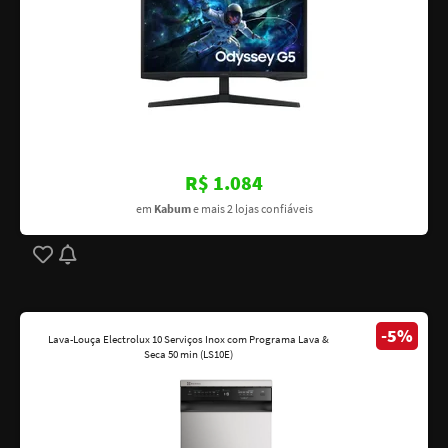
R$ 1.084
em
Kabum
e mais 2 lojas confiáveis
-5%
Lava-Louça Electrolux 10 Serviços Inox com Programa Lava &
Seca 50 min (LS10E)