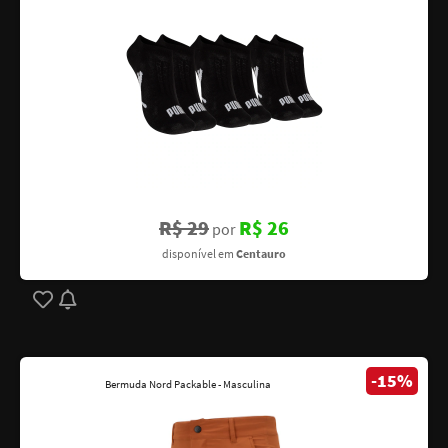
R$ 29
R$ 26
por
disponível em
Centauro
-15%
Bermuda Nord Packable - Masculina