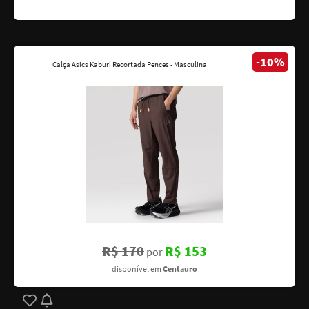
-10%
Calça Asics Kaburi Recortada Pences - Masculina
R$ 170
R$ 153
por
disponível em
Centauro