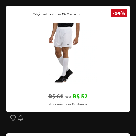
-14%
Calção adidas Estro 19 - Masculino
R$ 61
R$ 52
por
disponível em
Centauro