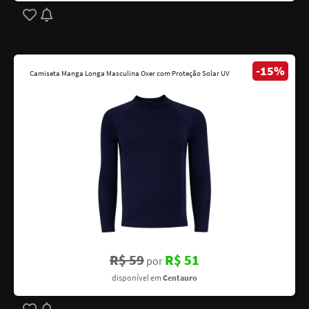
-15%
Camiseta Manga Longa Masculina Oxer com Proteção Solar UV
R$ 59
R$ 51
por
disponível em
Centauro