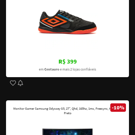
R$ 399
em
Centauro
e mais 2 lojas confiáveis
-10%
Monitor Gamer Samsung Odyssey G5, 27”, Qhd, 165hz, 1ms, Freesync, HDMI, Dp
Preto