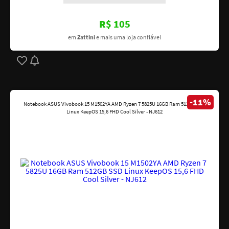
R$ 105
em
Zattini
e mais uma loja confiável
-11%
Notebook ASUS Vivobook 15 M1502YA AMD Ryzen 7 5825U 16GB Ram 512GB SSD
Linux KeepOS 15,6 FHD Cool Silver - NJ612