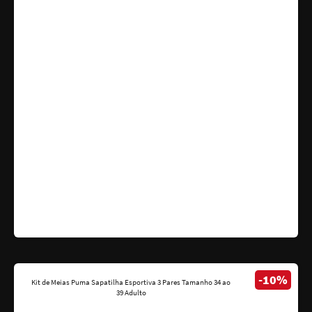
-10%
Kit de Meias Puma Sapatilha Esportiva 3 Pares Tamanho 34 ao
39 Adulto