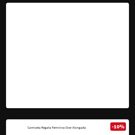
-10%
Camiseta Regata Feminina Oxer Alongada