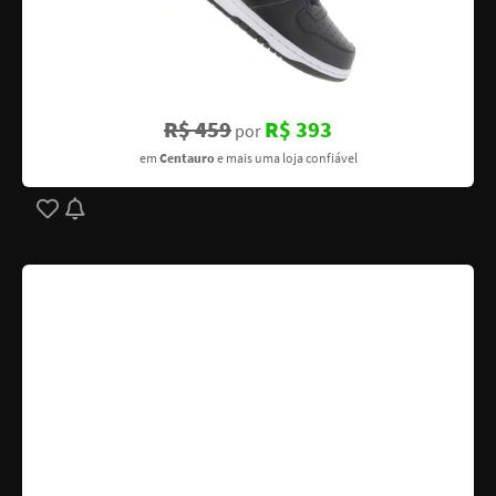
R$ 459
R$ 393
por
em
Centauro
e mais uma loja confiável