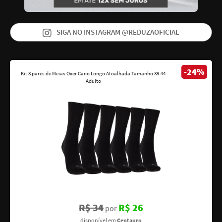
SIGA NO INSTAGRAM @REDUZAOFICIAL
-24%
Kit 3 pares de Meias Oxer Cano Longo Atoalhada Tamanho 39-44
Adulto
R$ 34
R$ 26
por
disponível em
Centauro