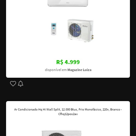
R$ 4.999
disponível em
Magazine Luiza
Ar Condicionado Hq Hi Wall Split, 12.000 Btus, Frio Monofásico, 220v, Branco -
Cfhq12pos2ax