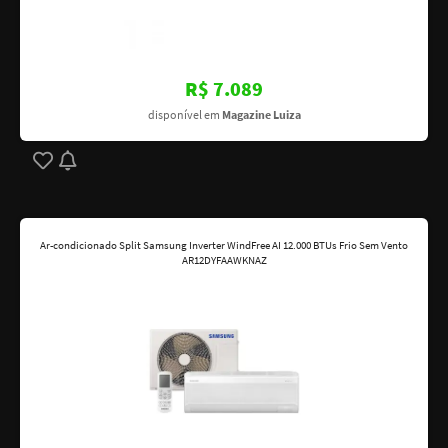
R$ 7.089
disponível em
Magazine Luiza
Ar-condicionado Split Samsung Inverter WindFree AI 12.000 BTUs Frio Sem Vento
AR12DYFAAWKNAZ