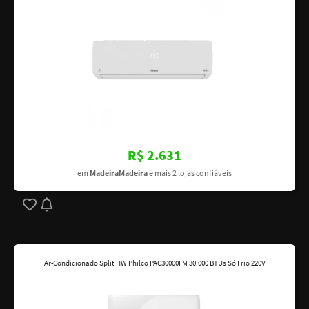
R$ 2.631
em
MadeiraMadeira
e mais 2 lojas confiáveis
Ar-Condicionado Split HW Philco PAC30000FM 30.000 BTUs Só Frio 220V