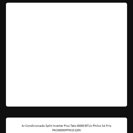
Ar-Condicionado Split Inverter Piso Teto 60000 BTUs Philco Só Frio
PAC60000IPFM15 220V