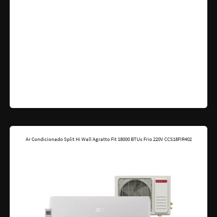
Ar Condicionado Split Hi Wall Agratto Fit 18000 BTUs Frio 220V CCS18FIR402