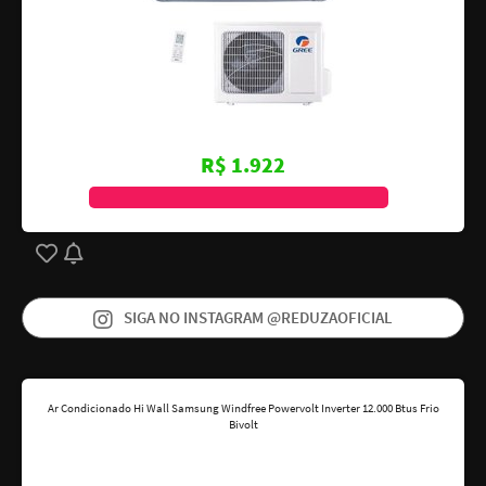
R$ 1.922
GANHE
R$213
DE CASHBACK
PELO APLICATIVO
AME
SIGA NO INSTAGRAM @REDUZAOFICIAL
Ar Condicionado Hi Wall Samsung Windfree Powervolt Inverter 12.000 Btus Frio
Bivolt