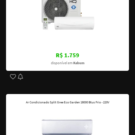
R$ 1.759
disponível em
Kabum
Ar Condicionado Split Gree Eco Garden 18000 Btus Frio - 220V