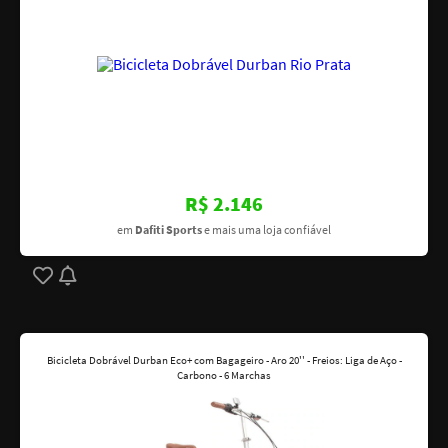
R$ 2.146
em
Dafiti Sports
e mais uma loja confiável
Bicicleta Dobrável Durban Eco+ com Bagageiro - Aro 20'' - Freios: Liga de Aço -
Carbono - 6 Marchas