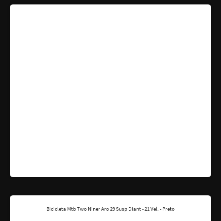
Bicicleta Mtb Two Niner Aro 29 Susp Diant - 21 Vel. - Preto