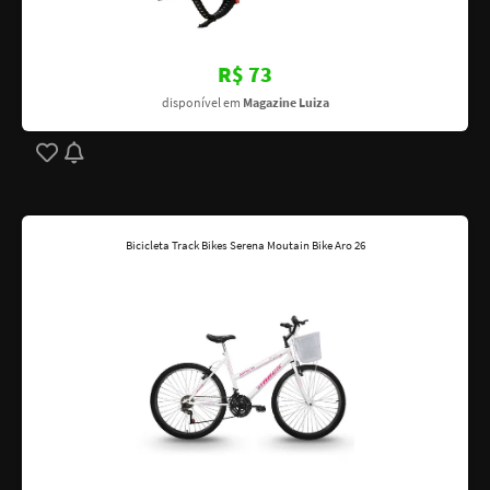
R$ 73
disponível em
Magazine Luiza
Bicicleta Track Bikes Serena Moutain Bike Aro 26