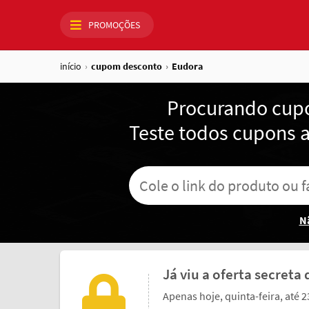
PROMOÇÕES
início
cupom desconto
Eudora
Procurando
cup
Teste todos cupons 
N
Já viu a oferta secreta
Apenas hoje, quinta-feira, até