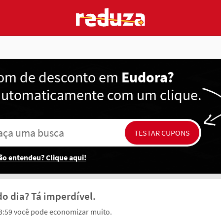
om de desconto em
Eudora?
automaticamente com um clique.
ão entendeu? Clique aqui!
 do dia? Tá imperdível.
 23:59 você pode economizar muito.