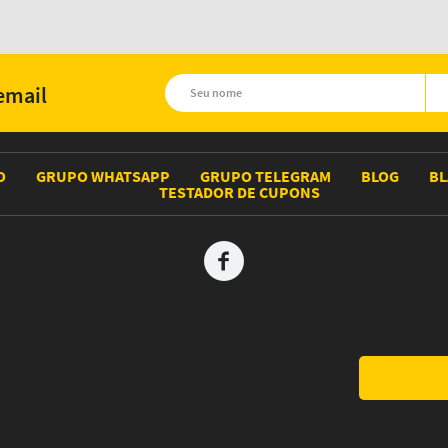
email
O
GRUPO WHATSAPP
GRUPO TELEGRAM
BLOG
BL
TESTADOR DE CUPONS