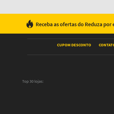
Receba as ofertas do Reduza por 
CUPOM DESCONTO
CONTAT
Top
30
lojas: