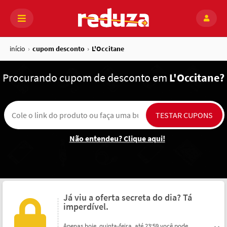
início
cupom desconto
L'Occitane
Procurando
cupom de desconto em
L'Occitane?
Não entendeu? Clique aqui!
Já viu a oferta secreta do dia? Tá
imperdível.
Apenas hoje, quinta-feira, até 23:59 você pode