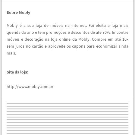
Sobre Mobly
Mobly é a sua loja de móveis na internet. Foi eleita a loja mais
querida do ano e tem promoções e descontos de até 70%. Encontre
móveis e decoração na loja online da Mobly. Compre em até 10x
sem juros no cartão e aproveite os cupons para economizar ainda
mais.
Site da loja:
http://www.mobly.com.br