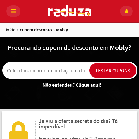
início
cupom desconto
Mobly
Procurando
cupom de desconto em
Mobly?
Não entendeu? Clique aqui!
Já viu a oferta secreta do dia? Tá
imperdível.
Apenas hoje, quinta-feira, até 23:59 você pode