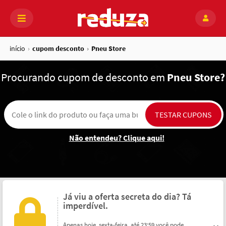
início
cupom desconto
Pneu Store
Procurando
cupom de desconto em
Pneu Store?
Não entendeu? Clique aqui!
Já viu a oferta secreta do dia? Tá
imperdível.
Apenas hoje, sexta-feira, até 23:59 você pode