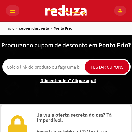
início
cupom desconto
Ponto Frio
Procurando
cupom de desconto em
Ponto Frio?
Não entendeu? Clique aqui!
Já viu a oferta secreta do dia? Tá
imperdível.
Apenas hoje, sexta-feira, até 23:59 você pode