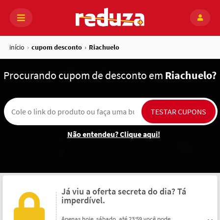
início
cupom desconto
Riachuelo
Procurando
cupom de desconto em
Riachuelo?
Não entendeu? Clique aqui!
Já viu a oferta secreta do dia? Tá
imperdível.
Apenas hoje, sábado, até 23:59 você pode