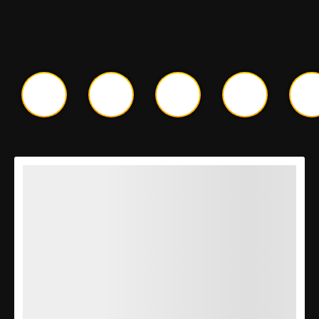
VAMOS COMPARAR PREÇOS E
FRETES DE VÁRIAS LOJAS,
ANALISAR O HISTÓRICO DE
PREÇOS E BUSCAR POR CUPONS
DE DESCONTO...