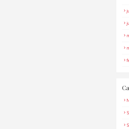
j
j
m
m
f
Ca
N
S
S