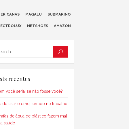
ERICANAS
MAGALU
SUBMARINO
LECTROLUX
NETSHOES
AMAZON
Search
SEARCH
for:
sts recentes
m você seria, se não fosse você?
e de usar o emoji errado no trabalho
rafas de água de plástico fazem mal
ua saúde