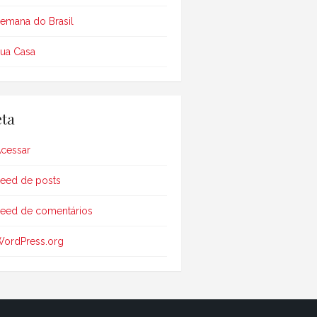
emana do Brasil
ua Casa
ta
cessar
eed de posts
eed de comentários
ordPress.org