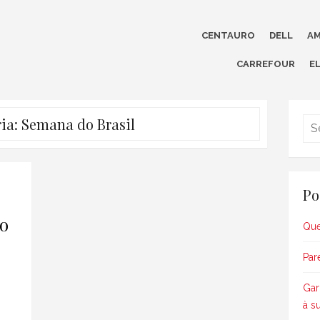
CENTAURO
DELL
AM
CARREFOUR
E
ia:
Semana do Brasil
Po
do
Que
Par
Gar
à s