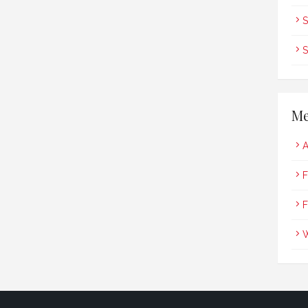
S
S
Me
A
F
F
W