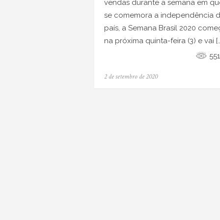
vendas durante a semana em qu
se comemora a independência 
país, a Semana Brasil 2020 come
na próxima quinta-feira (3) e vai [
55
Posted
2 de setembro de 2020
on