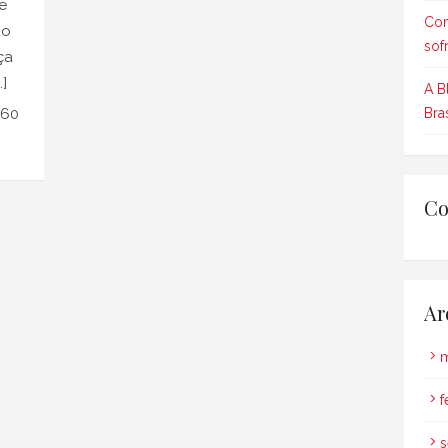
e
Com
do
sof
ça
…]
A B
160
Bra
Co
Ar
m
f
s