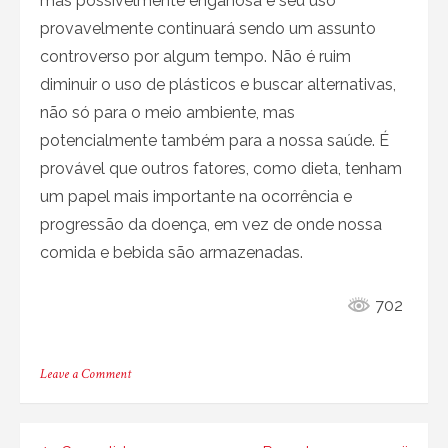
mas possivelmente enganosa e seu uso
provavelmente continuará sendo um assunto
controverso por algum tempo. Não é ruim
diminuir o uso de plásticos e buscar alternativas,
não só para o meio ambiente, mas
potencialmente também para a nossa saúde. É
provável que outros fatores, como dieta, tenham
um papel mais importante na ocorrência e
progressão da doença, em vez de onde nossa
comida e bebida são armazenadas.
702
on
Leave a Comment
Garrafas
de
água
de