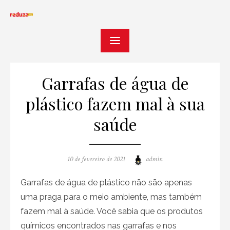
Skip
to
content
Garrafas de água de
plástico fazem mal à sua
saúde
Posted
Author
10 de fevereiro de 2021
admin
on
Garrafas de água de plástico não são apenas
uma praga para o meio ambiente, mas também
fazem mal à saúde. Você sabia que os produtos
químicos encontrados nas garrafas e nos