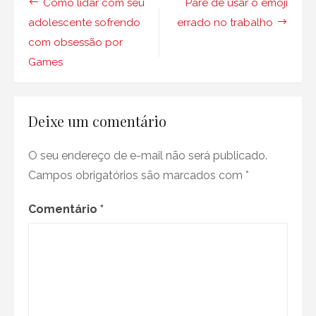
Navegação
Como lidar com seu
Pare de usar o emoji
plástico
fazem
de
adolescente sofrendo
errado no trabalho
mal
com obsessão por
à
Post
sua
Games
saúde
Deixe um comentário
O seu endereço de e-mail não será publicado.
Campos obrigatórios são marcados com
*
Comentário
*