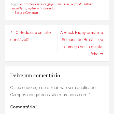
Tagged
anticorpos
,
covid-19
,
gripe
,
imunidade
,
resfriado
,
sistema
imunológico
,
suplemento alimentar
on
Leave a Comment
Dez
dicas
naturais
para
Navegação
O Reduza é um site
A Black Friday brasileira,
melhorar
seu
de
confiável?
Semana do Brasil 2020,
sistema
começa nesta quinta-
imunológico
Post
contra
feira
o
Covid-
19
Deixe um comentário
O seu endereço de e-mail não será publicado.
Campos obrigatórios são marcados com
*
Comentário
*