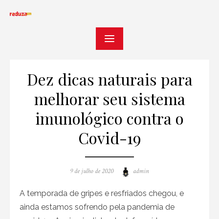
Skip
to
content
Dez dicas naturais para
melhorar seu sistema
imunológico contra o
Covid-19
Posted
Author
9 de julho de 2020
admin
on
A temporada de gripes e resfriados chegou, e
ainda estamos sofrendo pela pandemia de