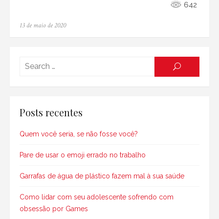
642
Posted
13 de maio de 2020
on
Searc
SEARCH
for:
Posts recentes
Quem você seria, se não fosse você?
Pare de usar o emoji errado no trabalho
Garrafas de água de plástico fazem mal à sua saúde
Como lidar com seu adolescente sofrendo com
obsessão por Games