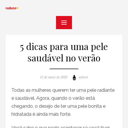
Skip
to
content
5 dicas para uma pele
saudável no verão
Posted
Author
13 de maio de 2020
admin
on
Todas as mulheres querem ter uma pele radiante
e saudável. Agora, quando o verão está
chegando, o desejo de ter uma pele bonita e
hidratada é ainda mais forte.
Você sabe o que pode acontecer se você tiver