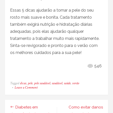
Essas 5 dicas ajudarão a tornar a pele do seu
rosto mais suave e bonita. Cada tratamento
também exigirá nutrição e hidratação diárias
adequadas, pois elas ajudarão qualquer
tratamento a trabalhar muito mais rapidamente.
Sinta-se revigorado e pronto para o verão com
os melhores cuidados para a sua pele!
546
Tagged
dicas
,
pele
,
pele saudável
,
saudável
,
saúde
,
verão
on
Leave a Comment
5
dicas
para
uma
Navegação
Diabetes em
Como evitar danos
pele
saudável