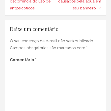
de
decorrência do uso de
causados ​​pela água em
no
antipsicóticos
seu banheiro
verão
Post
Deixe um comentário
O seu endereço de e-mail não será publicado.
Campos obrigatórios são marcados com
*
Comentário
*