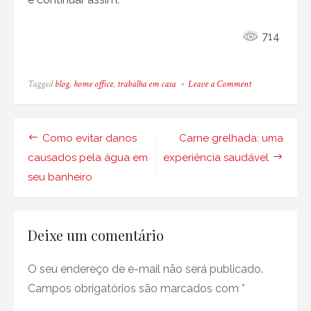
714
on
Tagged
blog
,
home office
,
trabalha em casa
Leave a Comment
Ganhe
dinheiro
com
blogs,
Navegação
Como evitar danos
Carne grelhada: uma
trabalhando
de
de
causados ​​pela água em
experiência saudável
sua
seu banheiro
casa
Post
Deixe um comentário
O seu endereço de e-mail não será publicado.
Campos obrigatórios são marcados com
*