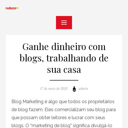
Skip
to
content
Ganhe dinheiro com
blogs, trabalhando de
sua casa
Posted
Author
17 de maio de 2020
admin
on
Blog Marketing é algo que todos os proprietários
de blog fazem. Eles comercializam seu blog para
que possam obter leitores e lucrar com seus
blogs. O “marketing de blog” significa divulgá-lo