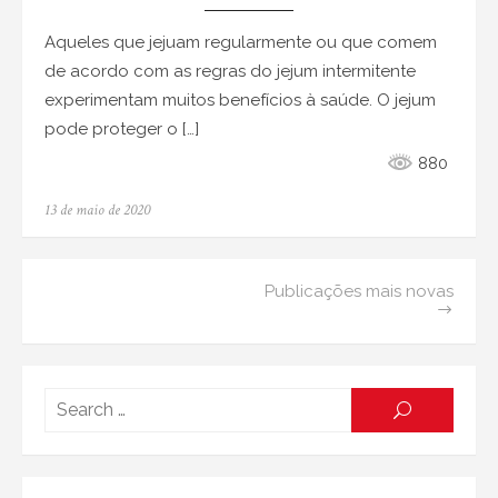
Aqueles que jejuam regularmente ou que comem
de acordo com as regras do jejum intermitente
experimentam muitos benefícios à saúde. O jejum
pode proteger o […]
880
Posted
13 de maio de 2020
on
Navegação
Publicações mais novas
por
posts
Searc
SEARCH
for: