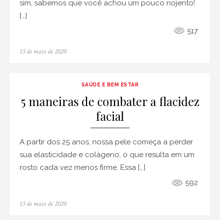
sim, sabemos que você achou um pouco nojento!
[…]
517
Posted
13 de maio de 2020
on
SAÚDE E BEM ESTAR
5 maneiras de combater a flacidez
facial
A partir dos 25 anos, nossa pele começa a perder
sua elasticidade e colágeno, o que resulta em um
rosto cada vez menos firme. Essa […]
592
Posted
13 de maio de 2020
on