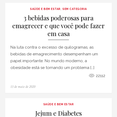
SAÚDE E BEM ESTAR
,
SEM CATEGORIA
3 bebidas poderosas para
emagrecer e que você pode fazer
em casa
Na luta contra o excesso de quilogramas, as
bebidas de emagrecimento desempenham um
papel importante. No mundo moderno, a
obesidade está se tornando um problema […]
22112
Posted
13 de maio de 2020
on
SAÚDE E BEM ESTAR
Jejum e Diabetes