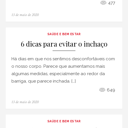
477
Posted
13 de maio de 2020
on
SAÚDE E BEM ESTAR
6 dicas para evitar o inchaço
Há dias em que nos sentimos desconfortáveis ​​com
o nosso corpo. Parece que aumentamos mais
algumas medidas, especialmente ao redor da
barriga, que parece inchada. […]
649
Posted
13 de maio de 2020
on
SAÚDE E BEM ESTAR