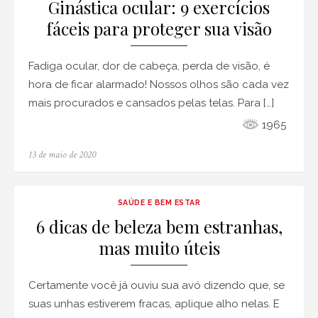
Ginástica ocular: 9 exercícios
fáceis para proteger sua visão
Fadiga ocular, dor de cabeça, perda de visão, é
hora de ficar alarmado! Nossos olhos são cada vez
mais procurados e cansados ​​pelas telas. Para […]
1965
Posted
13 de maio de 2020
on
SAÚDE E BEM ESTAR
6 dicas de beleza bem estranhas,
mas muito úteis
Certamente você já ouviu sua avó dizendo que, se
suas unhas estiverem fracas, aplique alho nelas. E